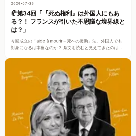
2026-07-25
🥐第34回「『死ぬ権利』は外国人にもあ
る？！ フランスが引いた不思議な境界線と
は？」
今回成立の「aide à mourir＝死への援助」法。外国人でも
対象になるは本当なのか？ 条文を読むと見えてきたのは、
「国籍か暮らしか」。二つの異なるつながりを「または…」
で重ねた、フランスらしい境界線だった。