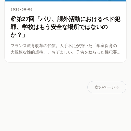
2026-06-06
🥐第27回「パリ、課外活動におけるペド犯
罪、学校はもう安全な場所ではないの
か？」
フランス教育改革の代償。人手不足が招いた「学童保育の
大規模な性的虐待」。おぞましい、子供をねらった性犯罪
は、なぜこんなに横行したのか？目を背けるわけにはいか
ない、フランスのぺリスコレール（課外活動）構造の深い
闇！
次のページ
→