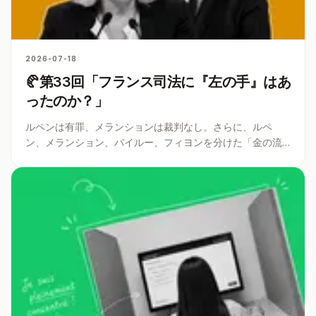
2026-07-18
🥐第33回「フランス司法に『左の手』はあ
ったのか？」
ルペンは有罪、メランションは裁判なし。さらに、ルペ
ン、メランション、バイルー、フィヨンを分けた「金の流
れ」と「証拠の線」。フランス司法は「右派に厳しく、左
派に甘い」のか？