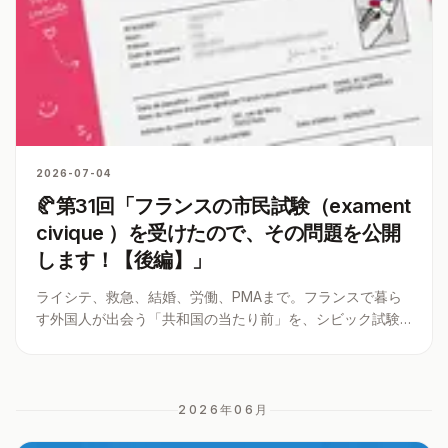
2026-07-04
🥐第31回「フランスの市民試験（exament
civique ）を受けたので、その問題を公開
します！【後編】」
ライシテ、救急、結婚、労働、PMAまで。フランスで暮ら
す外国人が出会う「共和国の当たり前」を、シビック試験
の40問から読み解く後編。お待たせしました、全問公開で
す。
2026年06
月