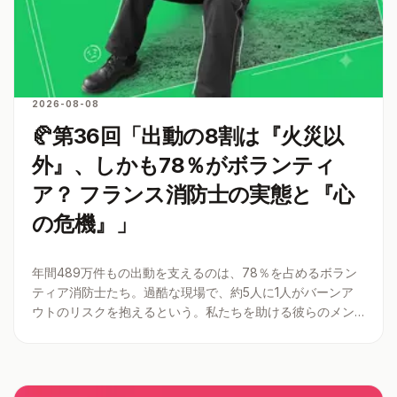
2026-08-08
🥐第36回「出動の8割は『火災以
外』、しかも78％がボランティ
ア？ フランス消防士の実態と『心
の危機』」
年間489万件もの出動を支えるのは、78％を占めるボラン
ティア消防士たち。過酷な現場で、約5人に1人がバーンア
ウトのリスクを抱えるという。私たちを助ける彼らのメン
タルは、どう守られているのか。