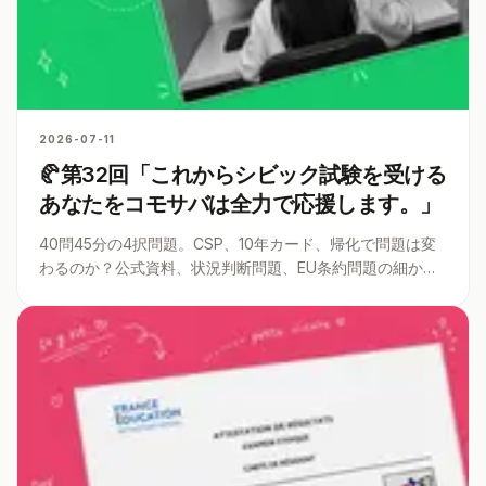
2026-07-11
🥐第32回「これからシビック試験を受ける
あなたをコモサバは全力で応援します。」
40問45分の4択問題。CSP、10年カード、帰化で問題は変
わるのか？公式資料、状況判断問題、EU条約問題の細かい
ポイントまで、受験者目線でほどきます。シビック試験対
策はどうすればいいのか？ここだけは押さえた方が妥当と
いうポイントを伝授。