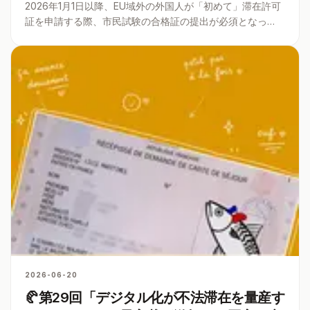
2026年1月1日以降、EU域外の外国人が「初めて」滞在許可
証を申請する際、市民試験の合格証の提出が必須となっ
た。その市民試験を実際受けてみた。果たしてどんな問題
が出たのか？これから受ける人、必見！！40問全部公開し
ます。
2026-06-20
🥐第29回「デジタル化が不法滞在を量産す